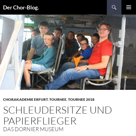
Suchen
Der Chor-Blog.
ZUM
PRIMÄR
INHALT
MENÜ
SPRINGEN
CHORAKADEMIE ERFURT
,
TOURNEE
,
TOURNEE 2018
SCHLEUDERSITZE UND
PAPIERFLIEGER
DAS DORNIER MUSEUM