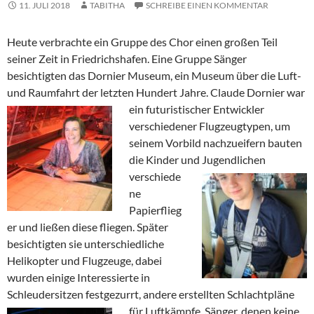
11. JULI 2018
TABITHA
SCHREIBE EINEN KOMMENTAR
Heute verbrachte ein Gruppe des Chor einen großen Teil
seiner Zeit in Friedrichshafen. Eine Gruppe Sänger
besichtigten das Dornier Museum, ein Museum über die Luft-
und Raumfahrt der letzten Hundert Jahre.
Claude Dornier war
ein futuristischer Entwickler
verschiedener Flugzeugtypen, um
seinem Vorbild nachzueifern bauten
die Kinder und Jugendlichen
verschiede
ne
Papierflieg
er und ließen diese fliegen. Später
besichtigten sie unterschiedliche
Helikopter und Flugzeuge, dabei
wurden einige Interessierte in
Schleudersitzen festgezurrt, andere erstellten Schlachtpläne
für Luftkämpfe. S
änger, denen keine