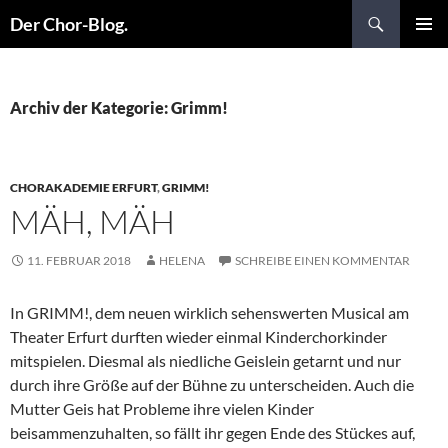
Suchen
Der Chor-Blog.
ZUM
PRIMÄR
INHALT
MENÜ
SPRINGEN
Archiv der Kategorie: Grimm!
CHORAKADEMIE ERFURT
,
GRIMM!
MÄH, MÄH
11. FEBRUAR 2018
HELENA
SCHREIBE EINEN KOMMENTAR
In GRIMM!, dem neuen wirklich sehenswerten Musical am
Theater Erfurt durften wieder einmal Kinderchorkinder
mitspielen. Diesmal als niedliche Geislein getarnt und nur
durch ihre Größe auf der Bühne zu unterscheiden. Auch die
Mutter Geis hat Probleme ihre vielen Kinder
beisammenzuhalten, so fällt ihr gegen Ende des Stückes auf,