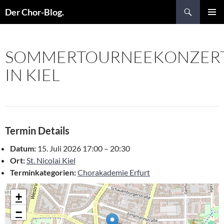
Suchen
Der Chor-Blog.
ZUM
PRIMÄR
INHALT
MENÜ
SPRINGEN
SOMMERTOURNEEKONZER
IN KIEL
Termin Details
Datum:
15. Juli 2026 17:00
–
20:30
Ort:
St. Nicolai Kiel
Terminkategorien:
Chorakademie Erfurt
+
−