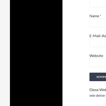
Name
*
E-Mail-A
Website
Diese Web
wie deine