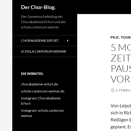
Suchen
Der Chor-Blog.
Der Gemeinschaftsblog der
Chorakademie Erfurt und der
schola cantorum weimar.
PKJC
,
TOUR
CHORAKADEMIE ERFURT
5 M
SCHOLA CANTORUM WEIMAR
ZEI
PAU
DIE WEBSITES.
VOR
chorakademie-erfurt.de
3. FEBRU
schola-cantorum-weimar.de
Instagram: Chorakademie
Erfurt
Von Leipz
Instagram: schola cantorum
sich in Ri
weimar
fleißigen
geplant. E