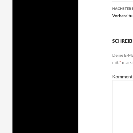
NÄCHSTER 
Vorbereitu
SCHREIB
Deine E-Mai
mit
*
marki
Komment