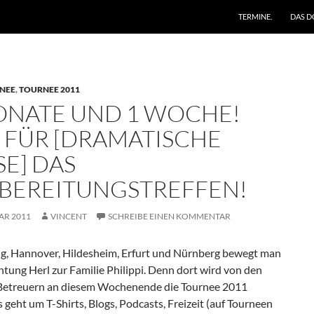
ZUM INHALT SPRING
TERMINE.
DAS D
NEE
,
TOURNEE 2011
ONATE UND 1 WOCHE!
T FÜR [DRAMATISCHE
SE] DAS
BEREITUNGSTREFFEN!
AR 2011
VINCENT
SCHREIBE EINEN KOMMENTAR
ig, Hannover, Hildesheim, Erfurt und Nürnberg bewegt man
chtung Herl zur Familie Philippi. Denn dort wird von den
 Betreuern an diesem Wochenende die Tournee 2011
s geht um T-Shirts, Blogs, Podcasts, Freizeit (auf Tourneen