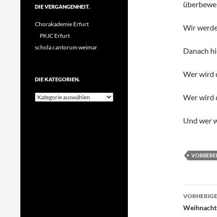
überbewer
DIE VERGANGENHEIT.
Chorakademie Erfurt
Wir werde
PKJC Erfurt
schola cantorum weimar
Danach hi
Wer wird
DIE KATEGORIEN.
Die
Wer wird 
Kategorien.
Und wer w
VORBERE
Beitr
VORHERIGE
Weihnachts