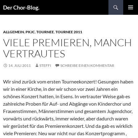
Suchen
Der Chor-Blog.
ZUM
PRIMÄR
INHALT
MENÜ
SPRINGEN
ALLGEMEIN
,
PKJC
,
TOURNEE
,
TOURNEE 2011
VIELE PREMIEREN, MANCH
VERTRAUTES
14. JULI 2011
STEFFI
SCHREIBE EINEN KOMMENTAR
Wir sind zurück vom ersten Tourneekonzert! Gesungen haben
wir in einer Kirche, in der wir schon vor zwei Jahren ein
schönes Konzert hatten, in Esens. In vertrauter Weise gab es
zahlreiche Proben für Auf- und Abgänge von Kinderchor und
Frauenstimmen, Männerstimmen und gesamtem Jugendchor,
vorwärts und rückwärts, immer wieder, aber dadurch waren
wir gerüstet für das Premierenkonzert. Und da gab es wirklich
viele Premieren: Neu war nicht nur das Konzertprogramm ,