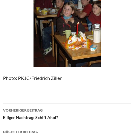
Photo: PKJC/Friedrich Ziller
Beitragsnavigation
VORHERIGER BEITRAG
Eiliger Nachtrag: Schiff Ahoi?
NÄCHSTER BEITRAG