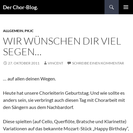
Suchen
Der Chor-Blog.
ZUM
PRIMÄR
INHALT
MENÜ
SPRINGEN
ALLGEMEIN
,
PKJC
WIR WÜNSCHEN DIR VIEL
SEGEN…
27. OKTOBER 2011
VINCENT
SCHREIBE EINEN KOMMENTAR
… auf allen deinen Wegen.
Heute hat unsere Chorleiterin Geburtstag. Und wie sollte es
anders sein, sie verbringt auch diesen Tag mit Chorarbeit mit
den Sängern aus dem Nachbardorf.
Diese spielten (auf Cello, Querflöte, Bratsche und Klarinette)
Variationen auf das bekannte Mozart-Stück „Happy Birthday“,