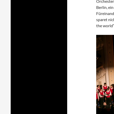
Orchester,
Berlin, e
Füreinande
sparet ni
the world“