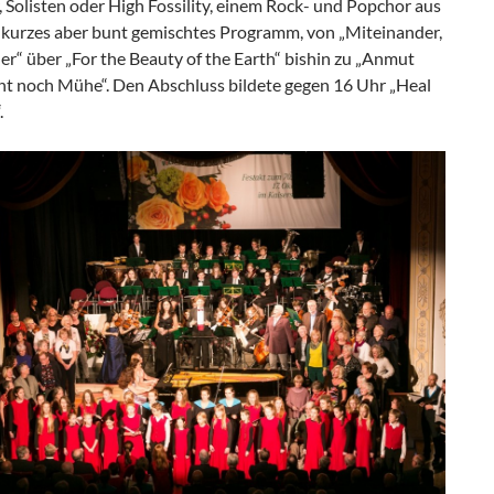
 Solisten oder High Fossility, einem Rock- und Popchor aus
in kurzes aber bunt gemischtes Programm, von „Miteinander,
r“ über „For the Beauty of the Earth“ bishin zu „Anmut
cht noch Mühe“. Den Abschluss bildete gegen 16 Uhr „Heal
.