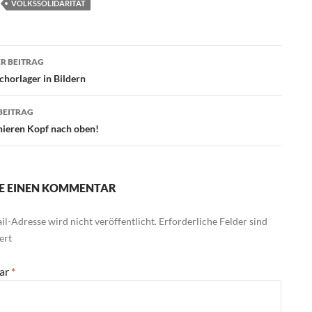
VOLKSSOLIDARITÄT
agsnavigation
R BEITRAG
chorlager in Bildern
BEITRAG
ieren Kopf nach oben!
E EINEN KOMMENTAR
l-Adresse wird nicht veröffentlicht.
Erforderliche Felder sind
ert
ar
*