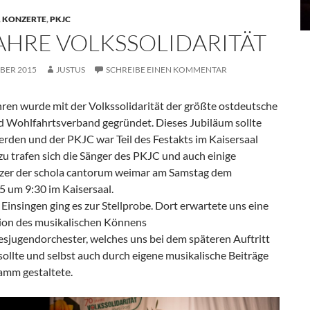
,
KONZERTE
,
PKJC
JAHRE VOLKSSOLIDARITÄT
BER 2015
JUSTUS
SCHREIBE EINEN KOMMENTAR
hren wurde mit der Volkssolidarität der größte ostdeutsche
nd Wohlfahrtsverband gegründet. Dieses Jubiläum sollte
erden und der PKJC war Teil des Festakts im Kaisersaal
zu trafen sich die Sänger des PKJC und auch einige
zer der schola cantorum weimar am Samstag dem
5 um 9:30 im Kaisersaal.
insingen ging es zur Stellprobe. Dort erwartete uns eine
ion des musikalischen Könnens
sjugendorchester, welches uns bei dem späteren Auftritt
sollte und selbst auch durch eigene musikalische Beiträge
amm gestaltete.