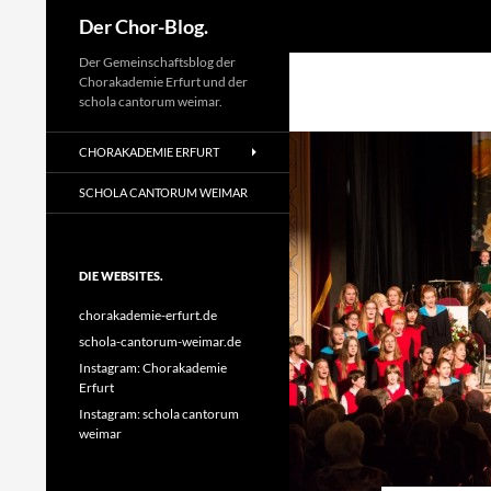
Suchen
Der Chor-Blog.
Der Gemeinschaftsblog der
Chorakademie Erfurt und der
schola cantorum weimar.
CHORAKADEMIE ERFURT
SCHOLA CANTORUM WEIMAR
DIE WEBSITES.
chorakademie-erfurt.de
schola-cantorum-weimar.de
Instagram: Chorakademie
Erfurt
Instagram: schola cantorum
weimar