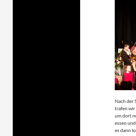
Nach der 
trafen wi
um dort no
essen und 
es dann l