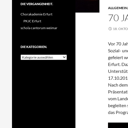
DIE VERGANGENHEIT.
ALLGEMEIN
70 
Chorakademie Erfurt
PKJC Erfurt
schola cantorum weimar
18. OKTO
Vor 70 Ja
DIE KATEGORIEN.
Sozial- u
Die
gefeiert w
Kategorien.
Erfurt. Da
Unterstüt
17.10.201
Nach dem E
Präsentat
vom Lande
begleiten 
das Progr