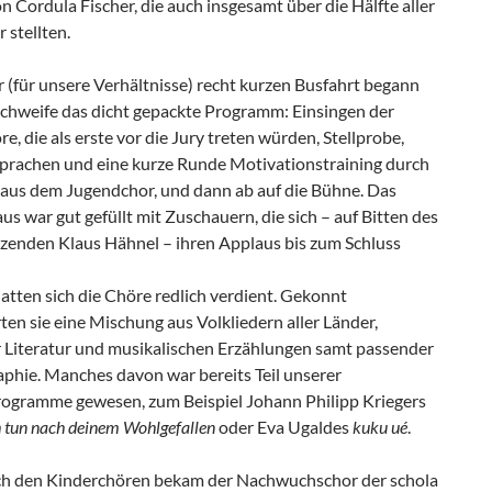
 Cordula Fischer, die auch insgesamt über die Hälfte aller
 stellten.
 (für unsere Verhältnisse) recht kurzen Busfahrt begann
hweife das dicht gepackte Programm: Einsingen der
e, die als erste vor die Jury treten würden, Stellprobe,
sprachen und eine kurze Runde Motivationstraining durch
r aus dem Jugendchor, und dann ab auf die Bühne. Das
s war gut gefüllt mit Zuschauern, die sich – auf Bitten des
tzenden Klaus Hähnel – ihren Applaus bis zum Schluss
atten sich die Chöre redlich verdient. Gekonnt
ten sie eine Mischung aus Volkliedern aller Länder,
er Literatur und musikalischen Erzählungen samt passender
phie. Manches davon war bereits Teil unserer
ogramme gewesen, zum Beispiel Johann Philipp Kriegers
 tun nach deinem Wohlgefallen
oder Eva Ugaldes
kuku ué
.
ch den Kinderchören bekam der Nachwuchschor der schola