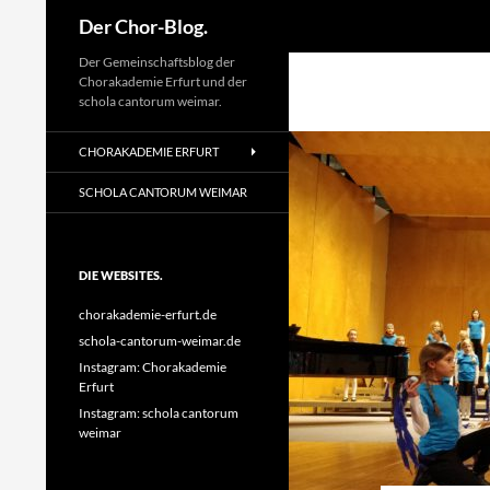
Suchen
Der Chor-Blog.
Der Gemeinschaftsblog der
Chorakademie Erfurt und der
schola cantorum weimar.
CHORAKADEMIE ERFURT
SCHOLA CANTORUM WEIMAR
DIE WEBSITES.
chorakademie-erfurt.de
schola-cantorum-weimar.de
Instagram: Chorakademie
Erfurt
Instagram: schola cantorum
weimar