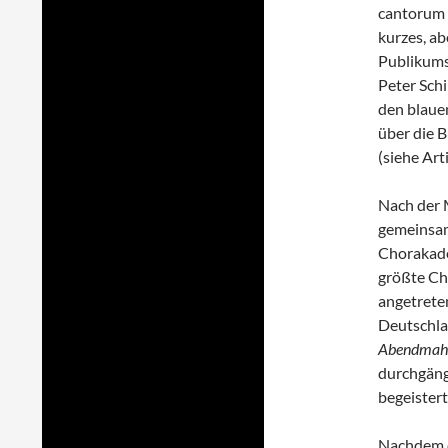
cantorum 
kurzes, a
Publikums
Peter Sch
den blauen
über die 
(siehe Arti
Nach der 
gemeinsam
Chorakade
größte Ch
angetreten
Deutschla
Abendmah
durchgäng
begeister
Nachdem d