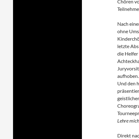
Chören von
Teilnehmer
Nach einer
ohne Umsc
Kinderchör
letzte Ab
die Helfe
Achteckhau
Juryvorsi
aufhoben.
Und den h
präsentier
geistlich
Choreogra
Tourneepr
Lehre mich
Direkt na