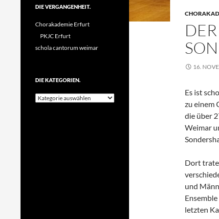
DIE VERGANGENHEIT.
CHORAKADE
DER
Chorakademie Erfurt
PKJC Erfurt
SON
schola cantorum weimar
16. NOV
DIE KATEGORIEN.
Es ist sch
Die
zu einem 
Kategorien.
die über 
Weimar un
Sondersha
Dort trat
verschied
und Männe
Ensemble 
letzten Ka