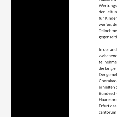
Wertungs
der Leitu
für Kinder
werfen, de
Teilnehme
gegenseiti
In der an
zwischend
teilnehme
die lang e
Der gemei
Chorakade
erhielten 
Bundescho
Haaresbre
Erfurt da
cantorum 