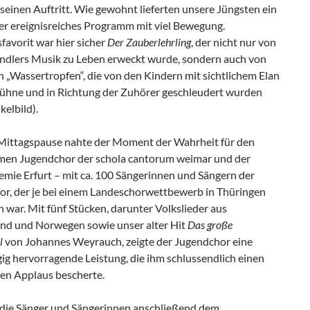
seinen Auftritt. Wie gewohnt lieferten unsere Jüngsten ein
ber ereignisreiches Programm mit viel Bewegung.
favorit war hier sicher
Der Zauberlehrling
, der nicht nur von
indlers Musik zu Leben erweckt wurde, sondern auch von
 „Wassertropfen“, die von den Kindern mit sichtlichem Elan
Bühne und in Richtung der Zuhörer geschleudert wurden
kelbild).
Mittagspause nahte der Moment der Wahrheit für den
en Jugendchor der schola cantorum weimar und der
mie Erfurt – mit ca. 100 Sängerinnen und Sängern der
or, der je bei einem Landeschorwettbewerb in Thüringen
 war. Mit fünf Stücken, darunter Volkslieder aus
nd und Norwegen sowie unser alter Hit
Das große
l
von Johannes Weyrauch, zeigte der Jugendchor eine
ig hervorragende Leistung, die ihm schlussendlich einen
ten Applaus bescherte.
ie Sänger und Sängerinnen anschließend dem