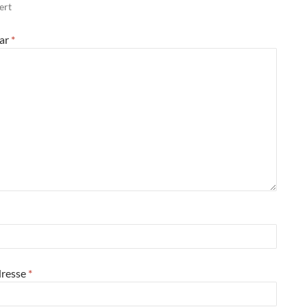
ert
ar
*
dresse
*