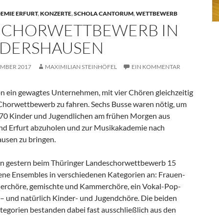
MIE ERFURT
,
KONZERTE
,
SCHOLA CANTORUM
,
WETTBEWERB
 CHORWETTBEWERB IN
DERSHAUSEN
EMBER 2017
MAXIMILIAN STEINHÖFEL
EIN KOMMENTAR
on ein gewagtes Unternehmen, mit vier Chören gleichzeitig
Chorwettbewerb zu fahren. Sechs Busse waren nötig, um
270 Kinder und Jugendlichen am frühen Morgen aus
d Erfurt abzuholen und zur Musikakademie nach
usen zu bringen.
en gestern beim Thüringer Landeschorwettbewerb 15
ene Ensembles in verschiedenen Kategorien an: Frauen-
rchöre, gemischte und Kammerchöre, ein Vokal-Pop-
– und natürlich Kinder- und Jugendchöre. Die beiden
tegorien bestanden dabei fast ausschließlich aus den