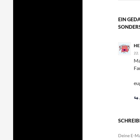
EIN GED
SONDER
HE
22.
Ma
Fa
eu
SCHREIB
Deine E-Mai