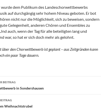
t wurde dem Publikum des Landeschorwettbewerbs
usik auf durchgängig sehr hohem Niveau geboten. Er bot
ören nicht nur die Möglichkeit, sich zu beweisen, sondern
 gute Gelegenheit, anderen Chören und Ensembles zu
Und auch, wenn der Tag für alle beteiligten lang und
d war, so hat er sich doch mehr als gelohnt.
t über den Chorwettbewerb ist geplant – aus Zeitgründen kann
och ein paar Tage dauern.
agsnavigation
R BEITRAG
ttbewerb in Sondershausen
BEITRAG
em Weihnachtstrubel