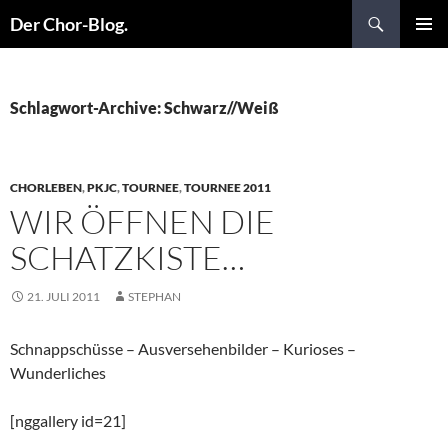
Suchen
Der Chor-Blog.
ZUM
PRIMÄR
INHALT
MENÜ
SPRINGEN
Schlagwort-Archive: Schwarz//Weiß
CHORLEBEN
,
PKJC
,
TOURNEE
,
TOURNEE 2011
WIR ÖFFNEN DIE
SCHATZKISTE…
21. JULI 2011
STEPHAN
Schnappschüsse – Ausversehenbilder – Kurioses –
Wunderliches
[nggallery id=21]