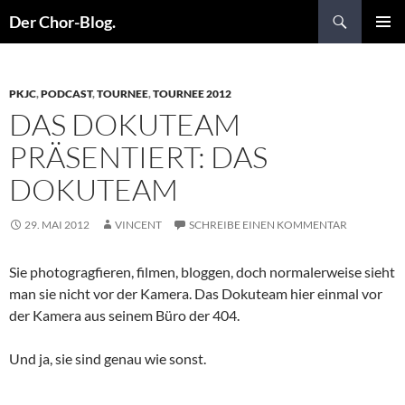
Suchen
Der Chor-Blog.
ZUM
PRIMÄR
INHALT
MENÜ
SPRINGEN
PKJC
,
PODCAST
,
TOURNEE
,
TOURNEE 2012
DAS DOKUTEAM
PRÄSENTIERT: DAS
DOKUTEAM
29. MAI 2012
VINCENT
SCHREIBE EINEN KOMMENTAR
Sie photogragfieren, filmen, bloggen, doch normalerweise sieht
man sie nicht vor der Kamera. Das Dokuteam hier einmal vor
der Kamera aus seinem Büro der 404.
Und ja, sie sind genau wie sonst.