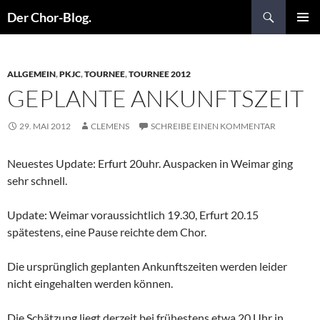
Suchen
Der Chor-Blog.
ZUM
PRIMÄR
INHALT
MENÜ
SPRINGEN
ALLGEMEIN
,
PKJC
,
TOURNEE
,
TOURNEE 2012
GEPLANTE ANKUNFTSZEIT
29. MAI 2012
CLEMENS
SCHREIBE EINEN KOMMENTAR
Neuestes Update: Erfurt 20uhr. Auspacken in Weimar ging
sehr schnell.
Update: Weimar voraussichtlich 19.30, Erfurt 20.15
spätestens, eine Pause reichte dem Chor.
Die ursprünglich geplanten Ankunftszeiten werden leider
nicht eingehalten werden können.
Die Schätzung liegt derzeit bei frühestens etwa 20 Uhr in