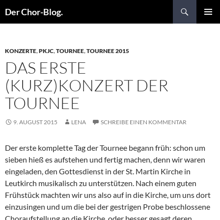
Suchen
Der Chor-Blog.
ZUM
PRIMÄR
INHALT
MENÜ
SPRINGEN
KONZERTE
,
PKJC
,
TOURNEE
,
TOURNEE 2015
DAS ERSTE
(KURZ)KONZERT DER
TOURNEE
9. AUGUST 2015
LENA
SCHREIBE EINEN KOMMENTAR
Der erste komplette Tag der Tournee begann früh: schon um
sieben hieß es aufstehen und fertig machen, denn wir waren
eingeladen, den Gottesdienst in der St. Martin Kirche in
Leutkirch musikalisch zu unterstützen. Nach einem guten
Frühstück machten wir uns also auf in die Kirche, um uns dort
einzusingen und um die bei der gestrigen Probe beschlossene
Choraufstellung an die Kirche, oder besser gesagt deren