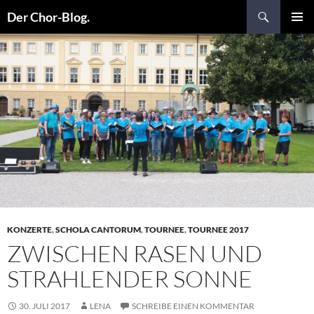
Suchen
Der Chor-Blog.
ZUM
PRIMÄR
INHALT
MENÜ
SPRINGEN
KONZERTE
,
SCHOLA CANTORUM
,
TOURNEE
,
TOURNEE 2017
ZWISCHEN RASEN UND
STRAHLENDER SONNE
30. JULI 2017
LENA
SCHREIBE EINEN KOMMENTAR