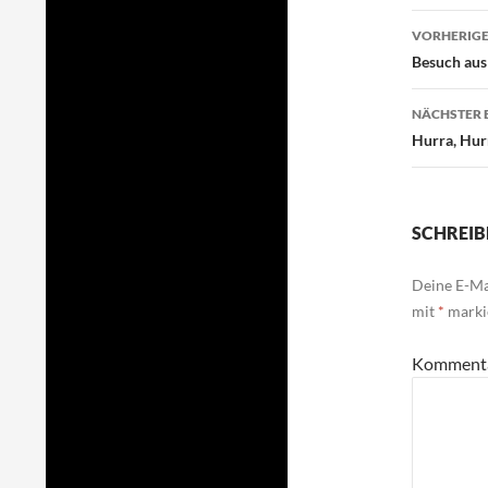
Beitr
VORHERIGE
Besuch aus
NÄCHSTER 
Hurra, Hur
SCHREIB
Deine E-Mai
mit
*
marki
Komment