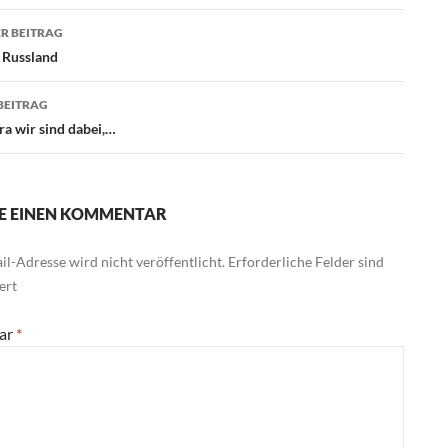
agsnavigation
R BEITRAG
 Russland
BEITRAG
ra wir sind dabei,…
E EINEN KOMMENTAR
l-Adresse wird nicht veröffentlicht.
Erforderliche Felder sind
ert
ar
*