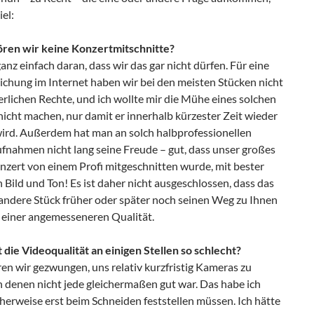
el:
ren wir keine Konzertmitschnitte?
ganz einfach daran, dass wir das gar nicht dürfen. Für eine
ichung im Internet haben wir bei den meisten Stücken nicht
erlichen Rechte, und ich wollte mir die Mühe eines solchen
icht machen, nur damit er innerhalb kürzester Zeit wieder
wird. Außerdem hat man an solch halbprofessionellen
fnahmen nicht lang seine Freude – gut, dass unser großes
nzert von einem Profi mitgeschnitten wurde, mit bester
n Bild und Ton! Es ist daher nicht ausgeschlossen, dass das
 andere Stück früher oder später noch seinen Weg zu Ihnen
n einer angemesseneren Qualität.
 die Videoqualität an einigen Stellen so schlecht?
en wir gezwungen, uns relativ kurzfristig Kameras zu
n denen nicht jede gleichermaßen gut war. Das habe ich
herweise erst beim Schneiden feststellen müssen. Ich hätte