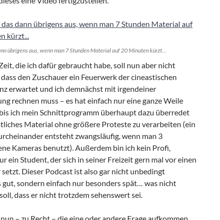
dieses eine Video fertigzustellen.
dann übrigens aus, wenn man 7 Stunden Material auf 20 Minuten kürzt…
Zeit, die ich dafür gebraucht habe, soll nun aber nicht
 dass den Zuschauer ein Feuerwerk der cineastischen
nz erwartet und ich demnächst mit irgendeiner
ng rechnen muss – es hat einfach nur eine ganze Weile
 bis ich mein Schnittprogramm überhaupt dazu überredet
tliches Material ohne größere Proteste zu verarbeiten (ein
urcheinander entsteht zwangsläufig, wenn man 3
ene Kameras benutzt). Außerdem bin ich kein Profi,
r ein Student, der sich in seiner Freizeit gern mal vor einen
etzt. Dieser Podcast ist also gar nicht unbedingt
 gut, sondern einfach nur besonders spät… was nicht
oll, dass er nicht trotzdem sehenswert sei.
 nun – zu Recht – die eine oder andere Frage aufkommen,