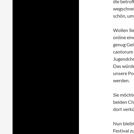
die betrof
wegschnei
schön, um 
Wollen Si
online ei
genug Gel
cantorum 
Jugendcho
Das würde
unsere Pod
werden.
Sie möcht
beiden Ch
dort verk
Nun bleibt
Festival 