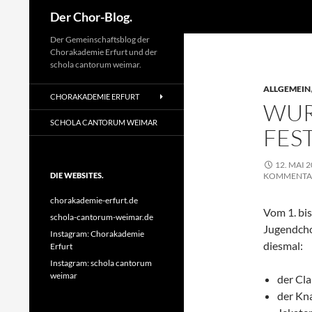
Suchen
Der Chor-Blog.
Der Gemeinschaftsblog der
Chorakademie Erfurt und der
schola cantorum weimar.
ALLGEMEIN
CHORAKADEMIE ERFURT
WUR
SCHOLA CANTORUM WEIMAR
FES
12. MAI 
DIE WEBSITES.
KOMMENTA
chorakademie-erfurt.de
Vom 1. bi
schola-cantorum-weimar.de
Jugendcho
Instagram: Chorakademie
diesmal:
Erfurt
Instagram: schola cantorum
weimar
der Cl
der Kn