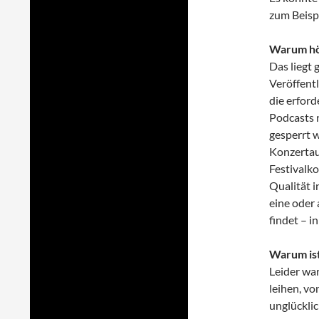
zum Beispi
Warum hö
Das liegt 
Veröffentl
die erford
Podcasts n
gesperrt 
Konzertau
Festivalko
Qualität i
eine oder
findet – i
Warum ist
Leider war
leihen, vo
unglücklic