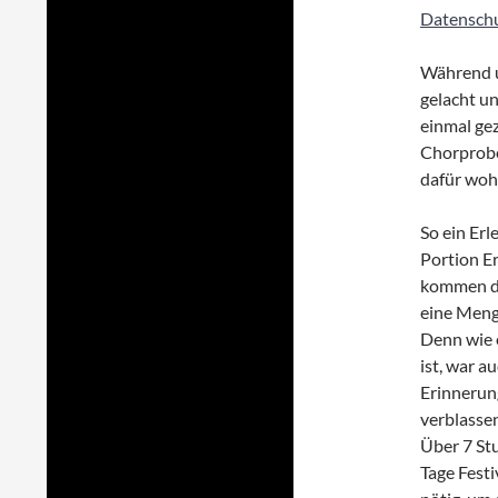
Datenschu
Während u
gelacht un
einmal gez
Chorprobe
dafür woh
So ein Erl
Portion E
kommen da
eine Meng
Denn wie 
ist, war 
Erinnerung
verblassen
Über 7 Stu
Tage Fest