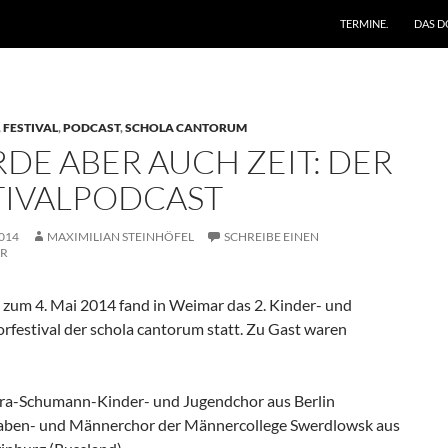
ZUM INHALT SPRING
TERMINE.
DAS D
,
FESTIVAL
,
PODCAST
,
SCHOLA CANTORUM
DE ABER AUCH ZEIT: DER
TIVALPODCAST
2014
MAXIMILIAN STEINHÖFEL
SCHREIBE EINEN
R
s zum 4. Mai 2014 fand in Weimar das 2. Kinder- und
rfestival der schola cantorum statt. Zu Gast waren
ara-Schumann-Kinder- und Jugendchor aus Berlin
aben- und Männerchor der Männercollege Swerdlowsk aus