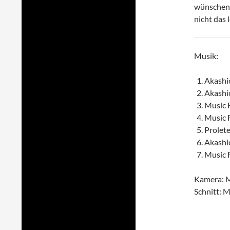
wünschen.
nicht das l
Musik:
Akashi
Akashi
Music 
Music 
Prolet
Akashic
Music 
Kamera: M
Schnitt: M