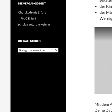
Jekate
DIE VERGANGENHEIT.
der Kin
der Mä
Chorakademie Erfurt
Wernig
PKJC Erfurt
schola cantorum weimar
DIE KATEGORIEN.
Die
Kategorien.
Mit dem A
Deine Dat