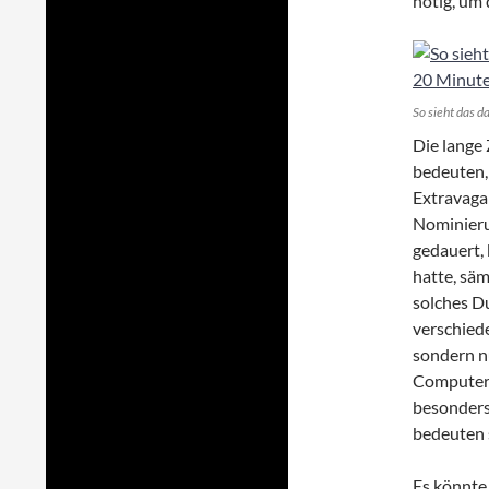
nötig, um 
So sieht das 
Die lange 
bedeuten,
Extravaga
Nominieru
gedauert,
hatte, säm
solches D
verschied
sondern nu
Computer s
besonders
bedeuten s
Es könnte