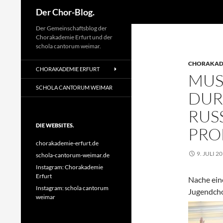
Suchen
Der Chor-Blog.
Der Gemeinschaftsblog der
Chorakademie Erfurt und der
schola cantorum weimar.
CHORAKADE
CHORAKADEMIE ERFURT
MUS
SCHOLA CANTORUM WEIMAR
DUR
RUS
DIE WEBSITES.
PRO
chorakademie-erfurt.de
9. JULI 2
schola-cantorum-weimar.de
Instagram: Chorakademie
Erfurt
Nache ein
Instagram: schola cantorum
Jugendcho
weimar