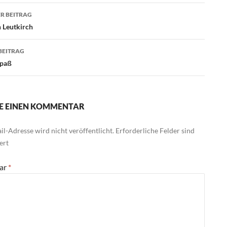
agsnavigation
R BEITRAG
n Leutkirch
BEITRAG
Spaß
E EINEN KOMMENTAR
l-Adresse wird nicht veröffentlicht.
Erforderliche Felder sind
ert
ar
*