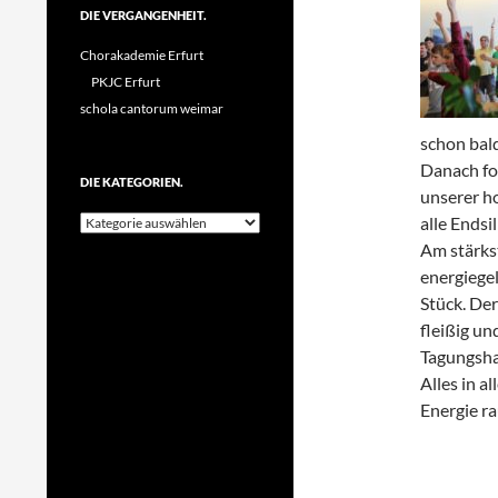
DIE VERGANGENHEIT.
Chorakademie Erfurt
PKJC Erfurt
schola cantorum weimar
schon bald
Danach fol
DIE KATEGORIEN.
unserer h
Die
alle Endsi
Kategorien.
Am stärks
energiege
Stück. Der
fleißig un
Tagungsha
Alles in a
Energie ra