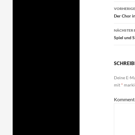
Beitr
VORHERIGE
Der Chor i
NÄCHSTER 
Spiel und 
SCHREIB
Deine E-Mai
mit
*
marki
Komment