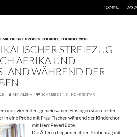
ZUM INHALT SPRING
TERMINE.
DAS D
MIE ERFURT
,
PROBEN
,
TOURNEE
,
TOURNEE 2018
IKALISCHER STREIFZUG
CH AFRIKA UND
SLAND WÄHREND DER
BEN
018
ANNALENA
SCHREIBE EINEN KOMMENTAR
em motivierenden, gemeinsamen Einsingen startete der
r in eine Probe mit Frau Fischer, während der Kinderchor
mit Herr Peyerl übte.
Die Älteren begannen ihren Probentag mit