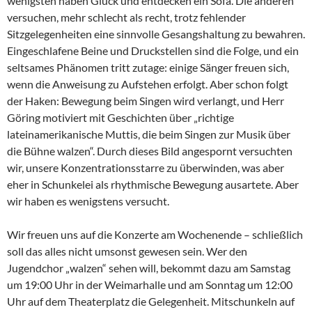
wenigsten haben Glück und entdecken ein Sofa. Die anderen
versuchen, mehr schlecht als recht, trotz fehlender
Sitzgelegenheiten eine sinnvolle Gesangshaltung zu bewahren.
Eingeschlafene Beine und Druckstellen sind die Folge, und ein
seltsames Phänomen tritt zutage: einige Sänger freuen sich,
wenn die Anweisung zu Aufstehen erfolgt. Aber schon folgt
der Haken: Bewegung beim Singen wird verlangt, und Herr
Göring motiviert mit Geschichten über „richtige
lateinamerikanische Muttis, die beim Singen zur Musik über
die Bühne walzen“. Durch dieses Bild angespornt versuchten
wir, unsere Konzentrationsstarre zu überwinden, was aber
eher in Schunkelei als rhythmische Bewegung ausartete. Aber
wir haben es wenigstens versucht.
Wir freuen uns auf die Konzerte am Wochenende – schließlich
soll das alles nicht umsonst gewesen sein. Wer den
Jugendchor „walzen“ sehen will, bekommt dazu am Samstag
um 19:00 Uhr in der Weimarhalle und am Sonntag um 12:00
Uhr auf dem Theaterplatz die Gelegenheit. Mitschunkeln auf