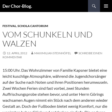
Suchen
Der Chor-Blog.
ZUM
PRIMÄR
INHALT
MENÜ
SPRINGEN
FESTIVAL
,
SCHOLA CANTORUM
VOM SCHUNKELN UND
WALZEN
12. APRIL 2012
MAXIMILIAN STEINHÖFEL
SCHREIBE EINEN
KOMMENTAR
15:00 Uhr. Das Wohnzimmer von Familie Kapsner bietet eine
leicht kuschlige Atmosphäre, während die Jugendchorsänger
auf der Suche nach Noten und ihren Positionen herumwuseln.
Zwei Wochen Ferien sind fast vorbei, zwei Stunden
Auffrischungsprobe stehen bevor, und unter Herrn Görings
wachsamen Augen nimmt ein Stück nach dem anderen wieder
Gestalt an. Doch der Fußboden bietet wenig Komfort, nur die