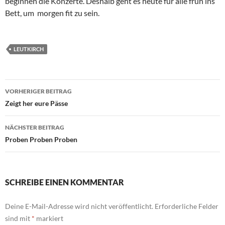
beginnen die Konzerte. Deshalb geht es heute für alle früh ins
Bett, um morgen fit zu sein.
LEUTKIRCH
Beitragsnavigation
VORHERIGER BEITRAG
Zeigt her eure Pässe
NÄCHSTER BEITRAG
Proben Proben Proben
SCHREIBE EINEN KOMMENTAR
Deine E-Mail-Adresse wird nicht veröffentlicht.
Erforderliche Felder
sind mit
*
markiert