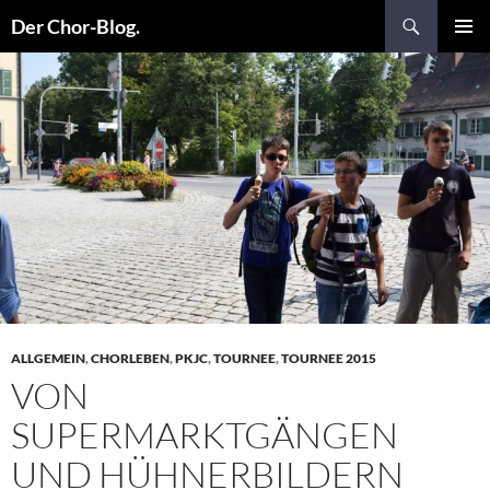
Suchen
Der Chor-Blog.
ZUM
PRIMÄR
INHALT
MENÜ
SPRINGEN
ALLGEMEIN
,
CHORLEBEN
,
PKJC
,
TOURNEE
,
TOURNEE 2015
VON
SUPERMARKTGÄNGEN
UND HÜHNERBILDERN